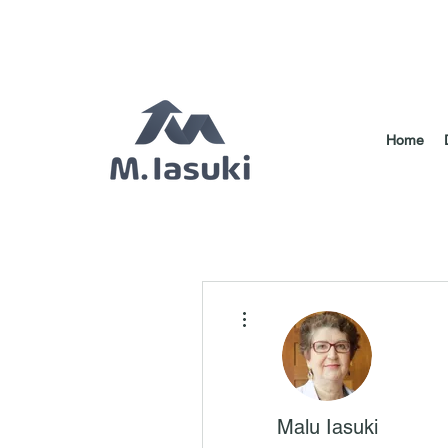
Home
Mais ações
Malu Iasuki