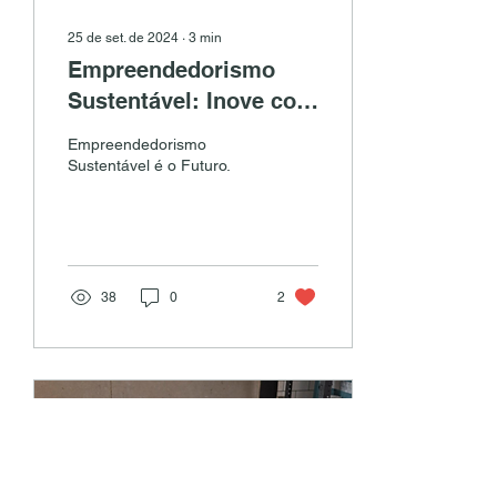
25 de set. de 2024
∙
3
min
Empreendedorismo
Sustentável: Inove com
Propósito sua Pequena
Empreendedorismo
Empresa e Cresça
Sustentável é o Futuro.
Sustentável
38
0
2