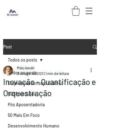
Post
Todos os posts
Malu Iasuki
Todos os posts
2 de ago. de 2021
1 min de leitura
Inovação - Quantificação e
Empreendedorismo Criativo
Orquestração
SOS Meu Salão
Pós Aposentadoria
50 Mais Em Foco
Desenvolvimento Humano