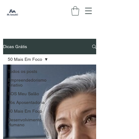
Dicas Grátis
50 Mais Em Foco
Todos os posts
Empreendedorismo
Criativo
SOS Meu Salão
Pós Aposentadoria
50 Mais Em Foco
Desenvolvimento
Humano