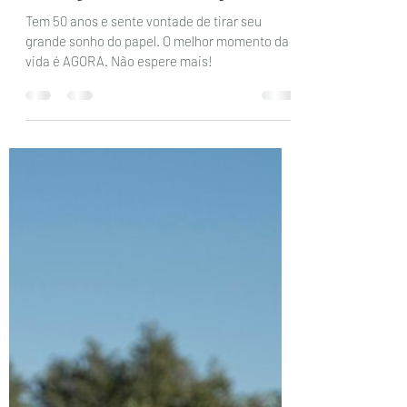
Vantagens e Desvantagens.
Tem 50 anos e sente vontade de tirar seu
grande sonho do papel. O melhor momento da
vida é AGORA. Não espere mais!