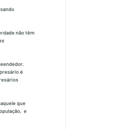
ssando 
erdade não têm 
es 
reendedor. 
resário é 
esários 
aquele que 
pulação,  e 