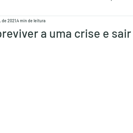
l. de 2021
4 min de leitura
nvolvimento Humano
eviver a uma crise e sair