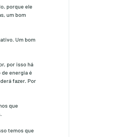
o, porque ele 
as, um bom 
rativo. Um bom 
r, por isso há 
 de energia é 
erá fazer. Por 
mos que 
.
isso temos que 