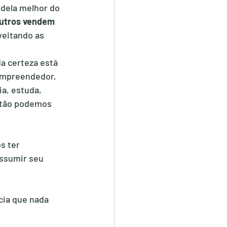
 dela melhor do 
utros vendem 
veitando as 
a certeza está 
 empreendedor, 
a, estuda, 
stão podemos 
s ter 
assumir seu 
cia que nada 