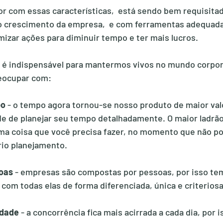
tor com essas características,  está sendo bem requisitad
o crescimento da empresa,  e com ferramentas adequad
izar ações para diminuir tempo e ter mais lucros.
 é indispensável para mantermos vivos no mundo corpo
reocupar com:
o 
- o tempo agora tornou-se nosso produto de maior valo
 de planejar seu tempo detalhadamente. O maior ladrão
a coisa que você precisa fazer, no momento que não pod
rio planejamento.
oas 
- empresas são compostas por pessoas, por isso te
 com todas elas de forma diferenciada, única e criteriosa
dade 
- a concorrência fica mais acirrada a cada dia, por 