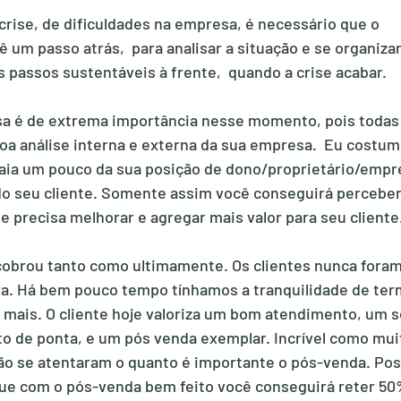
ise, de dificuldades na empresa, é necessário que o 
 um passo atrás,  para analisar a situação e se organizar
s passos sustentáveis à frente,  quando a crise acabar.
sa é de extrema importância nesse momento, pois todas
a análise interna e externa da sua empresa.  Eu costumo
aia um pouco da sua posição de dono/proprietário/empre
do seu cliente. Somente assim você conseguirá perceber
ue precisa melhorar e agregar mais valor para seu cliente
obrou tanto como ultimamente. Os clientes nunca foram
a. Há bem pouco tempo tínhamos a tranquilidade de term
s mais. O cliente hoje valoriza um bom atendimento, um s
o de ponta, e um pós venda exemplar. Incrível como mui
ão se atentaram o quanto é importante o pós-venda. Pos
ue com o pós-venda bem feito você conseguirá reter 50