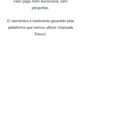
valor pago. Sem burocracia, sem
perguntas.
O reembolso é totalmente garantido pela
plataforma que iremos utilizar chamada
Eduzz!
Os seus resultados são prioridade para
nós.
Dê o primeiro passo
para a mudança
Investimento único para uma
mudança duradoura