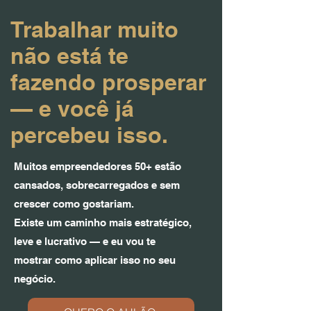
Trabalhar muito
não está te
fazendo prosperar
— e você já
percebeu isso.
Muitos empreendedores 50+ estão
cansados, sobrecarregados e sem
crescer como gostariam.
Existe um caminho mais estratégico,
leve e lucrativo — e eu vou te
mostrar como aplicar isso no seu
negócio.