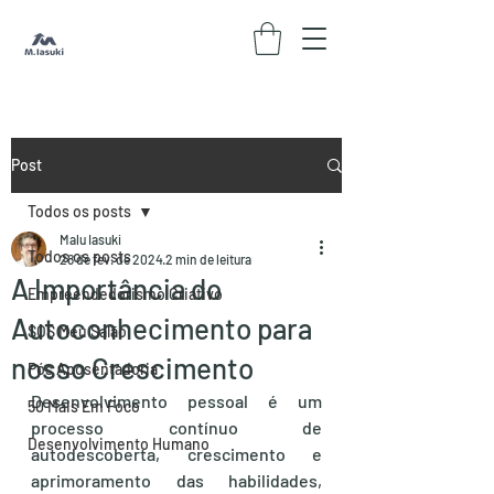
Post
Todos os posts
Malu Iasuki
Todos os posts
28 de fev. de 2024
2 min de leitura
A Importância do
Empreendedorismo Criativo
Autoconhecimento para
SOS Meu Salão
nosso Crescimento
Pós Aposentadoria
Desenvolvimento pessoal é um 
50 Mais Em Foco
processo contínuo de 
Desenvolvimento Humano
autodescoberta, crescimento e 
aprimoramento das habilidades, 