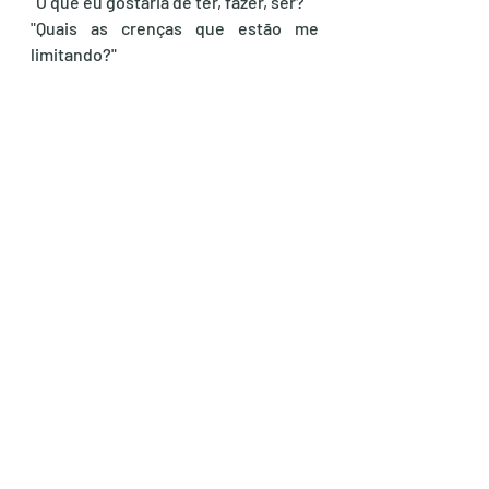
"O que eu gostaria de ter, fazer, ser?"
"Quais as crenças que estão me 
limitando?"