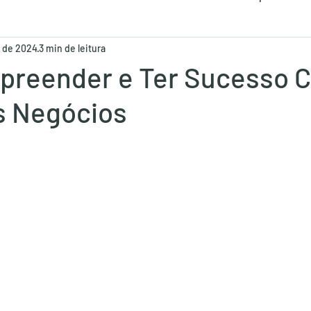
l. de 2024
3 min de leitura
nvolvimento Humano
reender e Ter Sucesso 
 Negócios