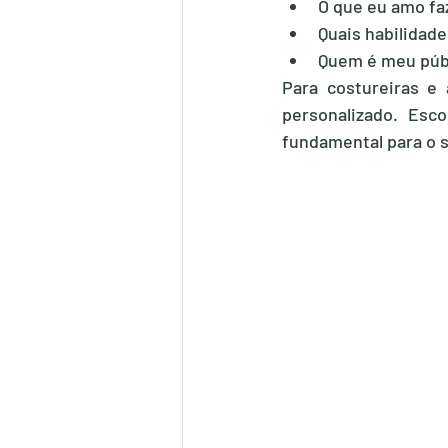
O que eu amo fa
Quais habilidad
Quem é meu públ
Para costureiras e
personalizado. Esc
fundamental para o 