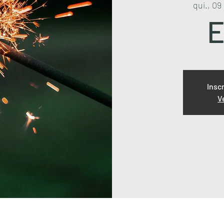
qui., 09
E
Insc
V